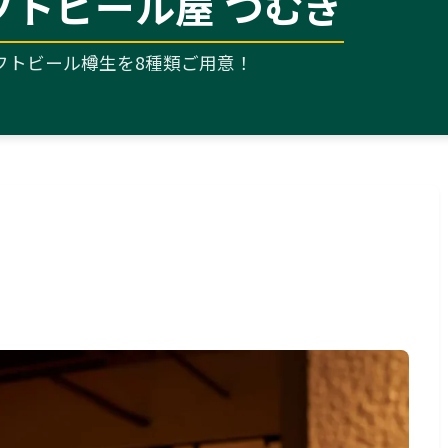
フトビール屋 つむぎ
フトビール樽生を8種類ご用意！