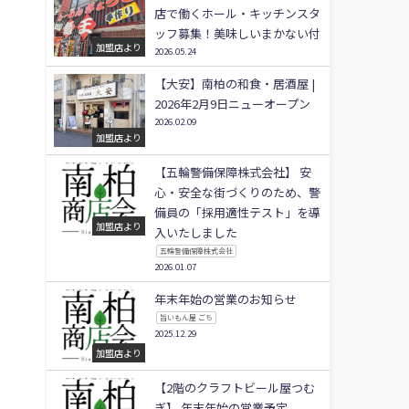
店で働くホール・キッチンスタ
ッフ募集！美味しいまかない付
加盟店より
2026.05.24
【大安】南柏の和食・居酒屋 |
2026年2月9日ニューオープン
2026.02.09
加盟店より
【五輪警備保障株式会社】 安
心・安全な街づくりのため、警
備員の「採用適性テスト」を導
加盟店より
入いたしました
五輪警備保障株式会社
2026.01.07
年末年始の営業のお知らせ
旨いもん屋 ごち
2025.12.29
加盟店より
【2階のクラフトビール屋つむ
ぎ】 年末年始の営業予定