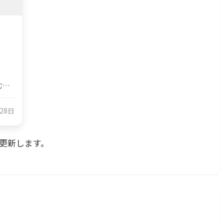
む…
月28日
更新します。