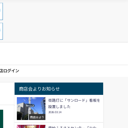
店ログイン
商店会よりお知らせ
街路灯に「サンロード」看板を
設置しました
2026.03.14
商店会より
南柏ふるさとセンター「ひな