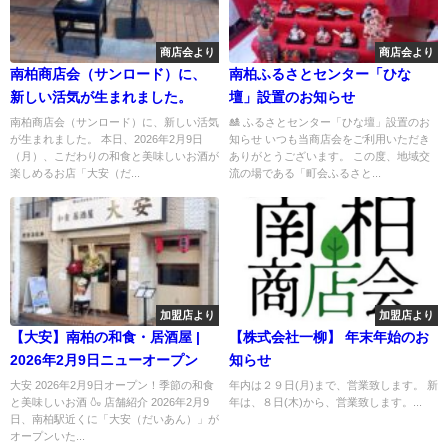
商店会より
商店会より
南柏商店会（サンロード）に、
南柏ふるさとセンター「ひな
新しい活気が生まれました。
壇」設置のお知らせ
南柏商店会（サンロード）に、新しい活気
🎎 ふるさとセンター「ひな壇」設置のお
が生まれました。 本日、2026年2月9日
知らせ いつも当商店会をご利用いただき
（月）、こだわりの和食と美味しいお酒が
ありがとうございます。 この度、地域交
楽しめるお店「大安（だ...
流の場である「町会ふるさと...
加盟店より
加盟店より
【大安】南柏の和食・居酒屋 |
【株式会社一柳】 年末年始のお
2026年2月9日ニューオープン
知らせ
大安 2026年2月9日オープン！季節の和食
年内は２９日(月)まで、営業致します。 新
と美味しいお酒 🍶 店舗紹介 2026年2月9
年は、８日(木)から、営業致します。...
日、南柏駅近くに「大安（だいあん）」が
オープンいた...