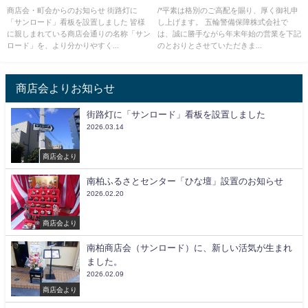
商店会・町会からのお知らせ 街路灯に
/*平素は格別のご高配を賜り、厚く御礼申
「サンロード」看板を設置しました 皆様
し上げます。 五輪警備保障株式会社で
に親しまれている商店会通りの名称「サン
は、誠に勝手ながら年末年始の営業を下記
ロード」を、より分かりやすく...
のとおりとさせていただきま...
商店会よりお知らせ
街路灯に「サンロード」看板を設置しました
2026.03.14
商店会より
南柏ふるさとセンター「ひな壇」設置のお知らせ
2026.02.20
商店会より
南柏商店会（サンロード）に、新しい活気が生まれ
ました。
2026.02.09
商店会より