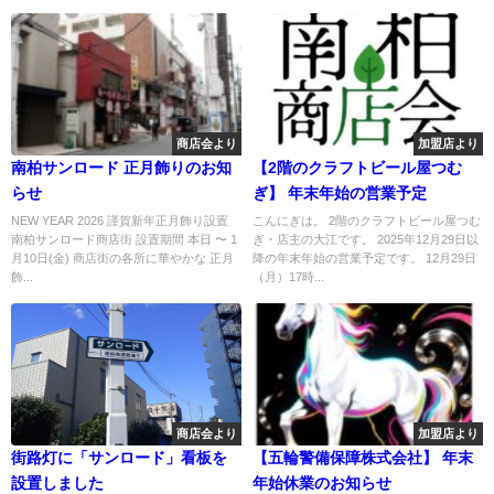
商店会より
加盟店より
南柏サンロード 正月飾りのお知
【2階のクラフトビール屋つむ
らせ
ぎ】 年末年始の営業予定
NEW YEAR 2026 謹賀新年正月飾り設置
こんにぎは。 2階のクラフトビール屋つむ
南柏サンロード商店街 設置期間 本日 〜 1
ぎ・店主の大江です。 2025年12月29日以
月10日(金) 商店街の各所に華やかな 正月
降の年末年始の営業予定です。 12月29日
飾...
（月）17時...
商店会より
加盟店より
街路灯に「サンロード」看板を
【五輪警備保障株式会社】 年末
設置しました
年始休業のお知らせ