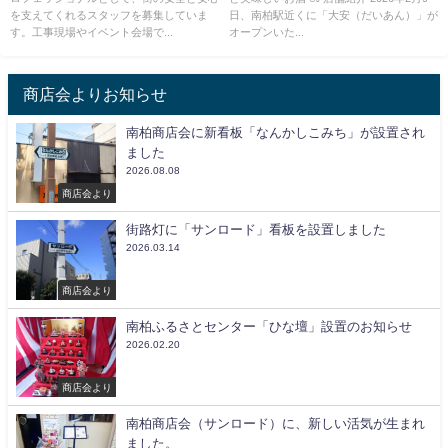
を支えてくれるスタッフを募集していま
日、南柏駅近くに「大安（だいあん）」が
す。工事現場やイベント会場で...
オープンいた...
商店会よりお知らせ
南柏商店会に新看板「なんかしこみち」が設置され
ました
2026.08.08
商店会より
街路灯に「サンロード」看板を設置しました
2026.03.14
商店会より
南柏ふるさとセンター「ひな壇」設置のお知らせ
2026.02.20
商店会より
南柏商店会（サンロード）に、新しい活気が生まれ
ました。