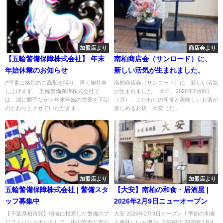
加盟店より
商店会より
【五輪警備保障株式会社】 年末
南柏商店会（サンロード）に、
年始休業のお知らせ
新しい活気が生まれました。
/*平素は格別のご高配を賜り、厚く御礼申
南柏商店会（サンロード）に、新しい活気
し上げます。 五輪警備保障株式会社で
が生まれました。 本日、2026年2月9日
は、誠に勝手ながら年末年始の営業を下記
（月）、こだわりの和食と美味しいお酒が
のとおりとさせていただきま...
楽しめるお店「大安（だ...
加盟店より
加盟店より
五輪警備保障株式会社 | 警備スタ
【大安】南柏の和食・居酒屋 |
ッフ募集中
2026年2月9日ニューオープン
【千葉県柏市発】地域に根差した警備のプ
大安 2026年2月9日オープン！季節の和食
ロフェッショナルとして、街の安全と安心
と美味しいお酒 🍶 店舗紹介 2026年2月9