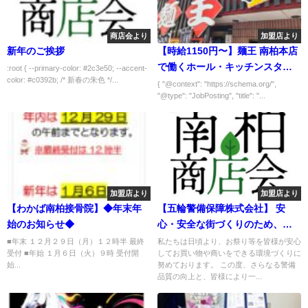
商店会より
加盟店より
新年のご挨拶
【時給1150円〜】麺王 南柏本店
で働くホール・キッチンスタッ
:root { --primary-color: #2c3e50; --accent-
color: #c0392b; /* 新春の朱色 */...
フ募集！美味しいまかない付
{ "@context": "https://schema.org/",
"@type": "JobPosting", "title": "...
加盟店より
加盟店より
【わかば南柏接骨院】◆年末年
【五輪警備保障株式会社】 安
始のお知らせ◆
心・安全な街づくりのため、警
備員の「採用適性テスト」を導
■年末 １２月２９日（月）１２時半 最終
私たちは日頃より、お祭り等を皆様が安心
受付 ■年始 １月６日（火）９時 受付開
してお買い物や商いをできる環境づくりに
入いたしました
始...
努めております。 この度、さらなる警備
品質の向上と、皆様により一...