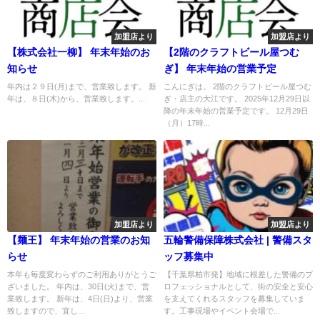
加盟店より
加盟店より
【株式会社一柳】 年末年始のお
【2階のクラフトビール屋つむ
知らせ
ぎ】 年末年始の営業予定
年内は２９日(月)まで、営業致します。 新
こんにぎは。 2階のクラフトビール屋つむ
年は、８日(木)から、営業致します。...
ぎ・店主の大江です。 2025年12月29日以
降の年末年始の営業予定です。 12月29日
（月）17時...
加盟店より
加盟店より
【麺王】 年末年始の営業のお知
五輪警備保障株式会社 | 警備スタ
らせ
ッフ募集中
本年も毎度変わらずのご利用ありがとうご
【千葉県柏市発】地域に根差した警備のプ
ざいました。 年内は、30日(火)まで、営
ロフェッショナルとして、街の安全と安心
業致します。 新年は、4日(日)より、営業
を支えてくれるスタッフを募集していま
致しますので、宜し...
す。工事現場やイベント会場で...