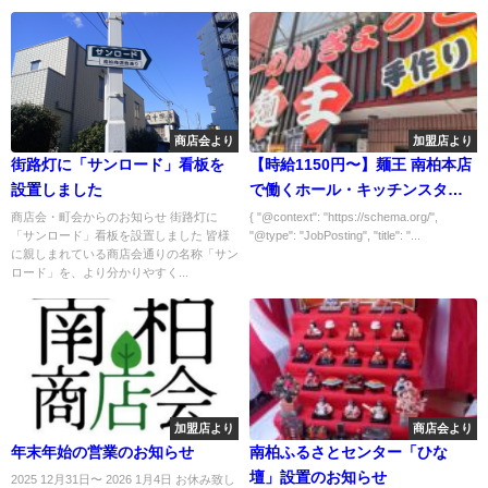
商店会より
加盟店より
街路灯に「サンロード」看板を
【時給1150円〜】麺王 南柏本店
設置しました
で働くホール・キッチンスタッ
フ募集！美味しいまかない付
商店会・町会からのお知らせ 街路灯に
{ "@context": "https://schema.org/",
「サンロード」看板を設置しました 皆様
"@type": "JobPosting", "title": "...
に親しまれている商店会通りの名称「サン
ロード」を、より分かりやすく...
加盟店より
商店会より
年末年始の営業のお知らせ
南柏ふるさとセンター「ひな
壇」設置のお知らせ
2025 12月31日〜 2026 1月4日 お休み致し