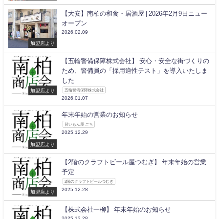
【大安】南柏の和食・居酒屋 | 2026年2月9日ニュー
オープン
2026.02.09
加盟店より
【五輪警備保障株式会社】 安心・安全な街づくりの
ため、警備員の「採用適性テスト」を導入いたしま
した
加盟店より
五輪警備保障株式会社
2026.01.07
年末年始の営業のお知らせ
旨いもん屋 ごち
2025.12.29
加盟店より
【2階のクラフトビール屋つむぎ】 年末年始の営業
予定
2階のクラフトビールつむぎ
2025.12.28
加盟店より
【株式会社一柳】 年末年始のお知らせ
2025.12.28