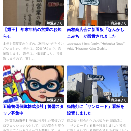
加盟店より
商店会より
【麺王】 年末年始の営業のお知
南柏商店会に新看板「なんかし
らせ
こみち」が設置されました
本年も毎度変わらずのご利用ありがとうご
.gag-page { font-family: "Helvetica Neue",
ざいました。 年内は、30日(火)まで、営
Arial, "Hiragino Kaku Gothi...
業致します。 新年は、4日(日)より、営業
致しますので、宜し...
加盟店より
商店会より
五輪警備保障株式会社 | 警備スタ
街路灯に「サンロード」看板を
ッフ募集中
設置しました
【千葉県柏市発】地域に根差した警備のプ
商店会・町会からのお知らせ 街路灯に
ロフェッショナルとして、街の安全と安心
「サンロード」看板を設置しました 皆様
を支えてくれるスタッフを募集していま
に親しまれている商店会通りの名称「サン