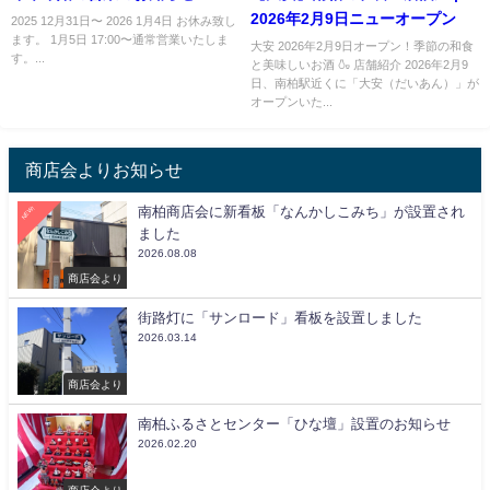
2026年2月9日ニューオープン
2025 12月31日〜 2026 1月4日 お休み致し
ます。 1月5日 17:00〜通常営業いたしま
大安 2026年2月9日オープン！季節の和食
す。...
と美味しいお酒 🍶 店舗紹介 2026年2月9
日、南柏駅近くに「大安（だいあん）」が
オープンいた...
商店会よりお知らせ
南柏商店会に新看板「なんかしこみち」が設置され
NEW!
ました
2026.08.08
商店会より
街路灯に「サンロード」看板を設置しました
2026.03.14
商店会より
南柏ふるさとセンター「ひな壇」設置のお知らせ
2026.02.20