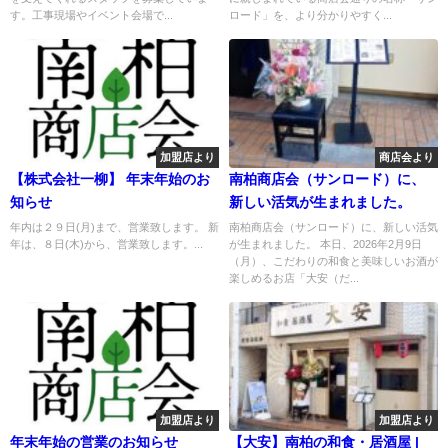
す。工事現場やイベント会場で...
ロード」を、より分かりやすく...
加盟店より
商店会より
【株式会社一柳】 年末年始のお
南柏商店会（サンロード）に、
知らせ
新しい活気が生まれました。
年内は２９日(月)まで、営業致します。 新
南柏商店会（サンロード）に、新しい活気
年は、８日(木)から、営業致します。...
が生まれました。 本日、2026年2月9日
（月）、こだわりの和食と美味しいお酒が
楽しめるお店「大安（だ...
加盟店より
加盟店より
年末年始の営業のお知らせ
【大安】南柏の和食・居酒屋 |