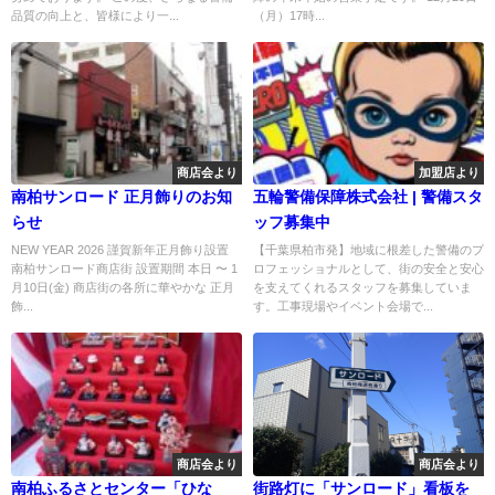
品質の向上と、皆様により一...
（月）17時...
商店会より
加盟店より
南柏サンロード 正月飾りのお知
五輪警備保障株式会社 | 警備スタ
らせ
ッフ募集中
NEW YEAR 2026 謹賀新年正月飾り設置
【千葉県柏市発】地域に根差した警備のプ
南柏サンロード商店街 設置期間 本日 〜 1
ロフェッショナルとして、街の安全と安心
月10日(金) 商店街の各所に華やかな 正月
を支えてくれるスタッフを募集していま
飾...
す。工事現場やイベント会場で...
商店会より
商店会より
南柏ふるさとセンター「ひな
街路灯に「サンロード」看板を