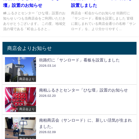
壇」設置のお知らせ
設置しました
🎎 ふるさとセンター「ひな壇」設置のお
商店会・町会からのお知らせ 街路灯に
知らせ いつも当商店会をご利用いただき
「サンロード」看板を設置しました 皆様
ありがとうございます。 この度、地域交
に親しまれている商店会通りの名称「サン
流の場である「町会ふるさと...
ロード」を、より分かりやすく...
商店会よりお知らせ
街路灯に「サンロード」看板を設置しました
2026.03.14
商店会より
南柏ふるさとセンター「ひな壇」設置のお知らせ
2026.02.20
商店会より
南柏商店会（サンロード）に、新しい活気が生まれ
ました。
2026.02.09
商店会より