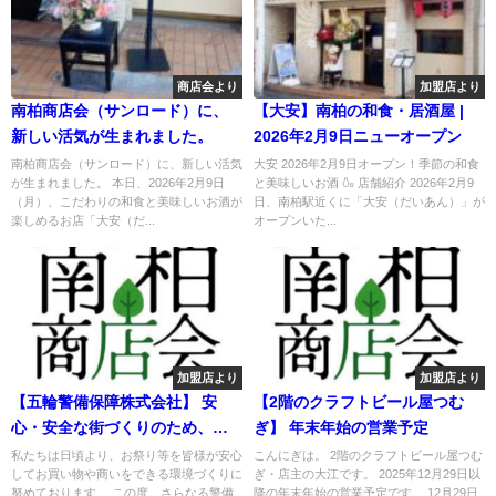
商店会より
加盟店より
南柏商店会（サンロード）に、
【大安】南柏の和食・居酒屋 |
新しい活気が生まれました。
2026年2月9日ニューオープン
南柏商店会（サンロード）に、新しい活気
大安 2026年2月9日オープン！季節の和食
が生まれました。 本日、2026年2月9日
と美味しいお酒 🍶 店舗紹介 2026年2月9
（月）、こだわりの和食と美味しいお酒が
日、南柏駅近くに「大安（だいあん）」が
楽しめるお店「大安（だ...
オープンいた...
加盟店より
加盟店より
【五輪警備保障株式会社】 安
【2階のクラフトビール屋つむ
心・安全な街づくりのため、警
ぎ】 年末年始の営業予定
備員の「採用適性テスト」を導
私たちは日頃より、お祭り等を皆様が安心
こんにぎは。 2階のクラフトビール屋つむ
してお買い物や商いをできる環境づくりに
ぎ・店主の大江です。 2025年12月29日以
入いたしました
努めております。 この度、さらなる警備
降の年末年始の営業予定です。 12月29日