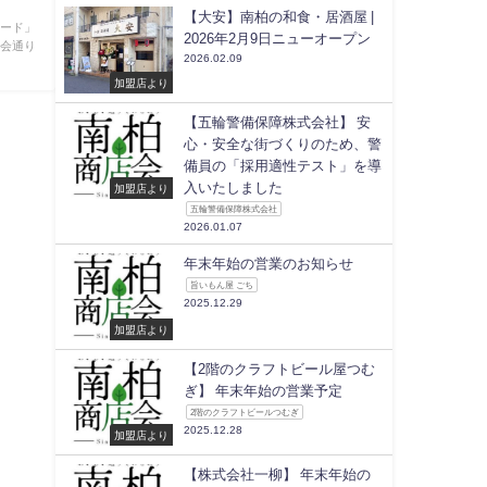
【大安】南柏の和食・居酒屋 |
ロード」
2026年2月9日ニューオープン
店会通り
2026.02.09
加盟店より
【五輪警備保障株式会社】 安
心・安全な街づくりのため、警
備員の「採用適性テスト」を導
入いたしました
加盟店より
五輪警備保障株式会社
2026.01.07
年末年始の営業のお知らせ
旨いもん屋 ごち
2025.12.29
加盟店より
【2階のクラフトビール屋つむ
ぎ】 年末年始の営業予定
2階のクラフトビールつむぎ
2025.12.28
加盟店より
【株式会社一柳】 年末年始の