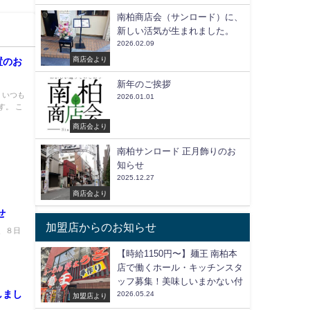
南柏商店会（サンロード）に、
新しい活気が生まれました。
2026.02.09
商店会より
置のお
新年のご挨拶
 いつも
2026.01.01
す。 こ
商店会より
南柏サンロード 正月飾りのお
知らせ
2025.12.27
商店会より
せ
加盟店からのお知らせ
、８日
【時給1150円〜】麺王 南柏本
店で働くホール・キッチンスタ
ッフ募集！美味しいまかない付
しまし
2026.05.24
加盟店より