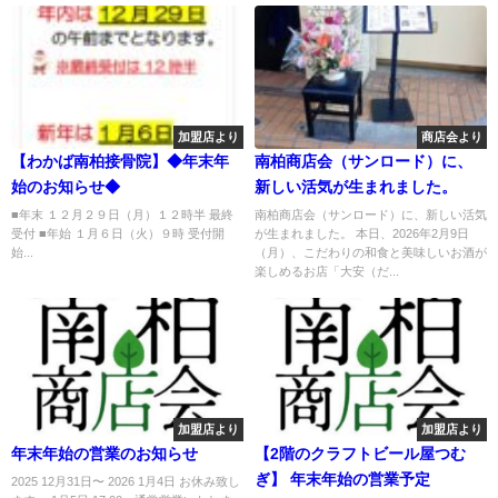
加盟店より
商店会より
【わかば南柏接骨院】◆年末年
南柏商店会（サンロード）に、
始のお知らせ◆
新しい活気が生まれました。
■年末 １２月２９日（月）１２時半 最終
南柏商店会（サンロード）に、新しい活気
受付 ■年始 １月６日（火）９時 受付開
が生まれました。 本日、2026年2月9日
始...
（月）、こだわりの和食と美味しいお酒が
楽しめるお店「大安（だ...
加盟店より
加盟店より
年末年始の営業のお知らせ
【2階のクラフトビール屋つむ
ぎ】 年末年始の営業予定
2025 12月31日〜 2026 1月4日 お休み致し