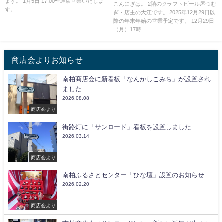
ます。 1月5日 17:00〜通常営業いたしま
こんにぎは。 2階のクラフトビール屋つむ
す。...
ぎ・店主の大江です。 2025年12月29日以
降の年末年始の営業予定です。 12月29日
（月）17時...
商店会よりお知らせ
南柏商店会に新看板「なんかしこみち」が設置され
ました
2026.08.08
商店会より
街路灯に「サンロード」看板を設置しました
2026.03.14
商店会より
南柏ふるさとセンター「ひな壇」設置のお知らせ
2026.02.20
商店会より