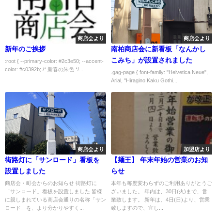
商店会より
商店会より
新年のご挨拶
南柏商店会に新看板「なんかし
こみち」が設置されました
:root { --primary-color: #2c3e50; --accent-
color: #c0392b; /* 新春の朱色 */...
.gag-page { font-family: "Helvetica Neue",
Arial, "Hiragino Kaku Gothi...
商店会より
加盟店より
街路灯に「サンロード」看板を
【麺王】 年末年始の営業のお知
設置しました
らせ
商店会・町会からのお知らせ 街路灯に
本年も毎度変わらずのご利用ありがとうご
「サンロード」看板を設置しました 皆様
ざいました。 年内は、30日(火)まで、営
に親しまれている商店会通りの名称「サン
業致します。 新年は、4日(日)より、営業
ロード」を、より分かりやすく...
致しますので、宜し...